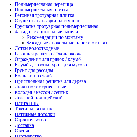
Полимерпесчаная черепица
Полимерпесчаная плитка
Бетонная тротуарная плитка
Ступени / накладки на ступени
Брусчатка тротуарная полимерпесчаная
Фасадные / цокольные панели
Рекомендации по монтажу
Фасадные / цокольные панели отзывы
Лотки водоотводные
Газонная решетка / Экопарковка
Ограждения для грядок / клумб
Клумбы, вазоны, урны для мусора
Грунт для рассады
Колпаки на столб
Приствольная решетка для дерева
Люки полимерпесчаные
Колодец / кессон / септик
Лежачий полицейский
Плита ПЗК
Тактильная плитка
Натяжные потолки
Строительство
Доставка
Статьи
Партнёрство