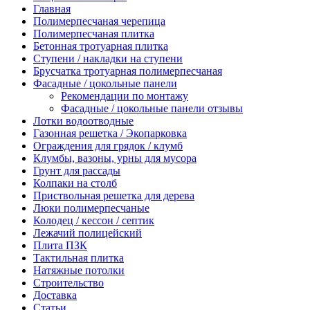
Главная
Полимерпесчаная черепица
Полимерпесчаная плитка
Бетонная тротуарная плитка
Ступени / накладки на ступени
Брусчатка тротуарная полимерпесчаная
Фасадные / цокольные панели
Рекомендации по монтажу
Фасадные / цокольные панели отзывы
Лотки водоотводные
Газонная решетка / Экопарковка
Ограждения для грядок / клумб
Клумбы, вазоны, урны для мусора
Грунт для рассады
Колпаки на столб
Приствольная решетка для дерева
Люки полимерпесчаные
Колодец / кессон / септик
Лежачий полицейский
Плита ПЗК
Тактильная плитка
Натяжные потолки
Строительство
Доставка
Статьи