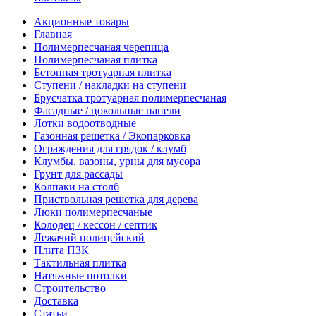
Акционные товары
Главная
Полимерпесчаная черепица
Полимерпесчаная плитка
Бетонная тротуарная плитка
Ступени / накладки на ступени
Брусчатка тротуарная полимерпесчаная
Фасадные / цокольные панели
Лотки водоотводные
Газонная решетка / Экопарковка
Ограждения для грядок / клумб
Клумбы, вазоны, урны для мусора
Грунт для рассады
Колпаки на столб
Приствольная решетка для дерева
Люки полимерпесчаные
Колодец / кессон / септик
Лежачий полицейский
Плита ПЗК
Тактильная плитка
Натяжные потолки
Строительство
Доставка
Статьи